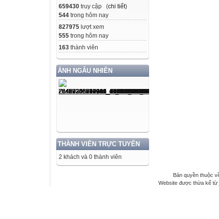
659430
truy cập (
chi tiết
)
544
trong hôm nay
827975
lượt xem
555
trong hôm nay
163
thành viên
ẢNH NGẪU NHIÊN
THÀNH VIÊN TRỰC TUYẾN
2 khách và 0 thành viên
Bản quyền thuộc 
Website được thừa kế từ