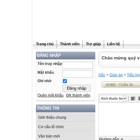
Trang chủ
Thành viên
Trợ giúp
Liên hệ
ĐĂNG NHẬP
Chào mừng quý vị 
Tên truy nhập
Mật khẩu
Gốc
>
Giáo án
>
Tiểu họ
Ghi nhớ
KHBD - TUẦN 28
Quên mật khẩu
ĐK thành viên
Kích thước font
THÔNG TIN
Giới thiệu chung
Cơ cấu tổ chức
Văn bản mới
Đường dẫn
:
p