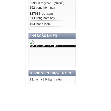
659388
truy cập (
chi tiết
)
502
trong hôm nay
827933
lượt xem
513
trong hôm nay
163
thành viên
ẢNH NGẪU NHIÊN
THÀNH VIÊN TRỰC TUYẾN
7 khách và 0 thành viên