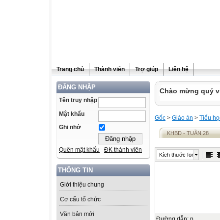
Trang chủ
Thành viên
Trợ giúp
Liên hệ
ĐĂNG NHẬP
Chào mừng quý vị 
Tên truy nhập
Mật khẩu
Gốc
>
Giáo án
>
Tiểu họ
Ghi nhớ
KHBD - TUẦN 28
Quên mật khẩu
ĐK thành viên
Kích thước font
THÔNG TIN
Giới thiệu chung
Cơ cấu tổ chức
Văn bản mới
Đường dẫn
:
p