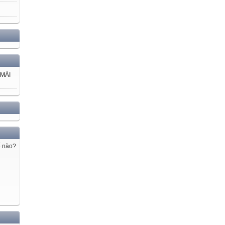
 MÁI
ế nào?