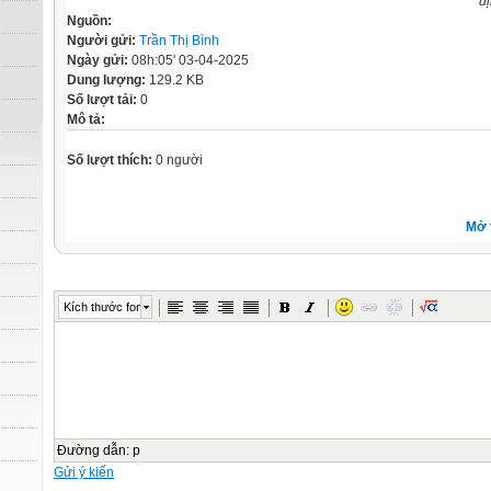
đ
Nguồn:
Người gửi:
Trần Thị Bình
Ngày gửi:
08h:05' 03-04-2025
Dung lượng:
129.2 KB
Số lượt tải:
0
Mô tả:
Số lượt thích:
0 người
Mở 
Kích thước font
Đường dẫn
:
p
Gửi ý kiến