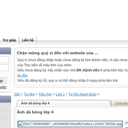
Trợ giúp
Liên hệ
Chào mừng quý vị đến với website của ...
Quý vị chưa đăng nhập hoặc chưa đăng ký làm thành viên, vì vậy chưa th
của Thư viện về máy tính của mình.
Nếu chưa đăng ký, hãy nhấn vào chữ
ĐK thành viên
ở phía bên trái, 
tại đây
Nếu đã đăng ký rồi, quý vị có thể đăng nhập ở ngay phía bên trái.
viên
Gốc
>
Tư liệu
>
Tiểu học
>
Lớp 1
>
Tư liệu tham khảo
>
Ảnh đá bóng lớp 4
Cùng tác
Ảnh đá bóng lớp 4
(
T