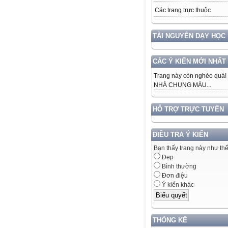
Các trang trực thuộc
TÀI NGUYÊN DẠY HỌC
CÁC Ý KIẾN MỚI NHẤT
Trang này còn nghèo quá!
NHÀ CHUNG MÀU...
HỖ TRỢ TRỰC TUYẾN
ĐIỀU TRA Ý KIẾN
Bạn thấy trang này như th
Đẹp
Bình thường
Đơn điệu
Ý kiến khác
THỐNG KÊ