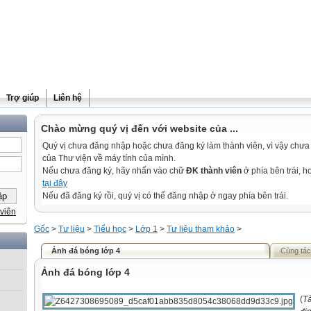
Trợ giúp
Liên hệ
Chào mừng quý vị đến với website của ...
Quý vị chưa đăng nhập hoặc chưa đăng ký làm thành viên, vì vậy chưa th
của Thư viện về máy tính của mình.
Nếu chưa đăng ký, hãy nhấn vào chữ
ĐK thành viên
ở phía bên trái, 
tại đây
Nếu đã đăng ký rồi, quý vị có thể đăng nhập ở ngay phía bên trái.
viên
Gốc
>
Tư liệu
>
Tiểu học
>
Lớp 1
>
Tư liệu tham khảo
>
Ảnh đá bóng lớp 4
Cùng tác
Ảnh đá bóng lớp 4
(
Tà