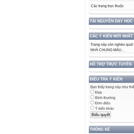
Các trang trực thuộc
TÀI NGUYÊN DẠY HỌC
CÁC Ý KIẾN MỚI NHẤT
Trang này còn nghèo quá!
NHÀ CHUNG MÀU...
HỖ TRỢ TRỰC TUYẾN
ĐIỀU TRA Ý KIẾN
Bạn thấy trang này như th
Đẹp
Bình thường
Đơn điệu
Ý kiến khác
THỐNG KÊ