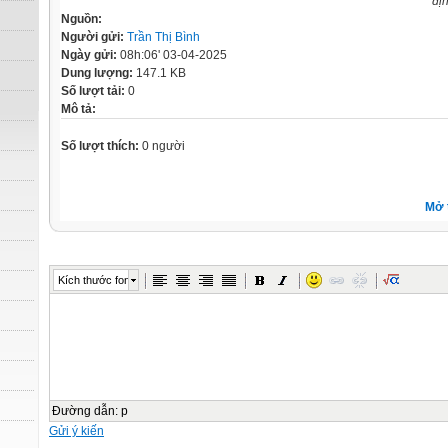
đị
Nguồn:
Người gửi:
Trần Thị Bình
Ngày gửi:
08h:06' 03-04-2025
Dung lượng:
147.1 KB
Số lượt tải:
0
Mô tả:
Số lượt thích:
0 người
Mở 
Kích thước font
Đường dẫn
:
p
Gửi ý kiến