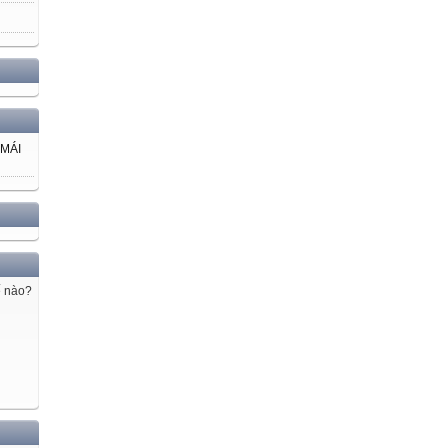
 MÁI
ế nào?