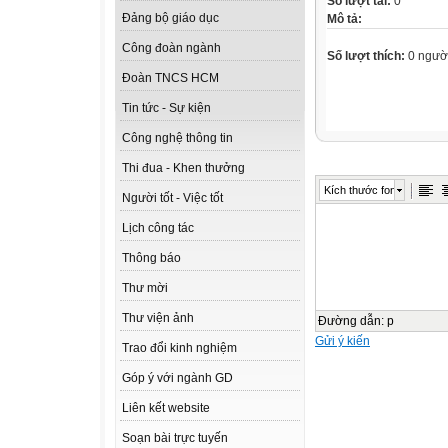
Số lượt tải:
0
Đảng bộ giáo dục
Mô tả:
Công đoàn ngành
Số lượt thích:
0 ngườ
Đoàn TNCS HCM
Tin tức - Sự kiện
Công nghệ thông tin
Thi đua - Khen thưởng
Kích thước font
Người tốt - Việc tốt
Lịch công tác
Thông báo
Thư mời
Thư viện ảnh
Đường dẫn
:
p
Gửi ý kiến
Trao đổi kinh nghiệm
Góp ý với ngành GD
Liên kết website
Soạn bài trực tuyến