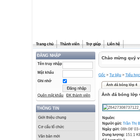
Trang chủ
Thành viên
Trợ giúp
Liên hệ
ĐĂNG NHẬP
Chào mừng quý vị 
Tên truy nhập
Mật khẩu
Gốc
>
Tư liệu
>
Tiểu học
Ghi nhớ
Ảnh đá bóng lớp 4
Ảnh đá bóng lớp 
Quên mật khẩu
ĐK thành viên
THÔNG TIN
Giới thiệu chung
Nguồn:
Người gửi:
Trần Thị 
Cơ cấu tổ chức
Ngày gửi:
08h:08' 03
Dung lượng:
151.1 K
Văn bản mới