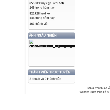
653303
truy cập (
chi tiết
)
146
trong hôm nay
821728
lượt xem
148
trong hôm nay
163
thành viên
ẢNH NGẪU NHIÊN
THÀNH VIÊN TRỰC TUYẾN
2 khách và 0 thành viên
Bản quyền thuộc 
Website được thừa kế từ