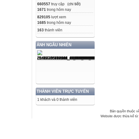
660557
truy cập (
chi tiết
)
1671
trong hôm nay
829105
lượt xem
1685
trong hôm nay
163
thành viên
ẢNH NGẪU NHIÊN
THÀNH VIÊN TRỰC TUYẾN
1 khách và 0 thành viên
Bản quyền thuộc 
Website được thừa kế từ