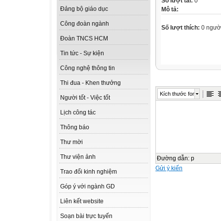
Số lượt tải:
0
Đảng bộ giáo dục
Mô tả:
Công đoàn ngành
Số lượt thích:
0 ngườ
Đoàn TNCS HCM
Tin tức - Sự kiện
Công nghệ thông tin
Thi đua - Khen thưởng
Kích thước font
Người tốt - Việc tốt
Lịch công tác
Thông báo
Thư mời
Thư viện ảnh
Đường dẫn
:
p
Gửi ý kiến
Trao đổi kinh nghiệm
Góp ý với ngành GD
Liên kết website
Soạn bài trực tuyến