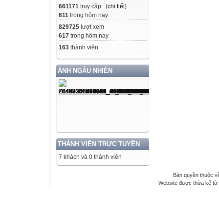
661171
truy cập (
chi tiết
)
611
trong hôm nay
829725
lượt xem
617
trong hôm nay
163
thành viên
ẢNH NGẪU NHIÊN
THÀNH VIÊN TRỰC TUYẾN
7 khách và 0 thành viên
Bản quyền thuộc 
Website được thừa kế từ