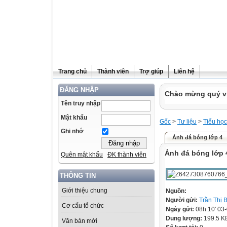
Trang chủ
Thành viên
Trợ giúp
Liên hệ
ĐĂNG NHẬP
Chào mừng quý vị 
Tên truy nhập
Mật khẩu
Gốc
>
Tư liệu
>
Tiểu học
Ghi nhớ
Ảnh đá bóng lớp 4
Ảnh đá bóng lớp 
Quên mật khẩu
ĐK thành viên
THÔNG TIN
Giới thiệu chung
Nguồn:
Người gửi:
Trần Thị 
Cơ cấu tổ chức
Ngày gửi:
08h:10' 03
Dung lượng:
199.5 K
Văn bản mới