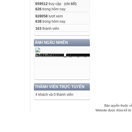
659512
truy cập (
chi tiết
)
626
trong hôm nay
828058
lượt xem
638
trong hôm nay
163
thành viên
ẢNH NGẪU NHIÊN
THÀNH VIÊN TRỰC TUYẾN
4 khách và 0 thành viên
Bản quyền thuộc 
Website được thừa kế từ