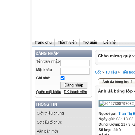
Trang chủ
Thành viên
Trợ giúp
Liên hệ
ĐĂNG NHẬP
Chào mừng quý vị 
Tên truy nhập
Mật khẩu
Gốc
>
Tư liệu
>
Tiểu học
Ghi nhớ
Ảnh đá bóng lớp 4
Ảnh đá bóng lớp 
Quên mật khẩu
ĐK thành viên
THÔNG TIN
Giới thiệu chung
Người gửi:
Trần Thị 
Ngày gửi:
08h:13' 03
Cơ cấu tổ chức
Dung lượng:
217.3 K
Số lượt tải:
0
Văn bản mới