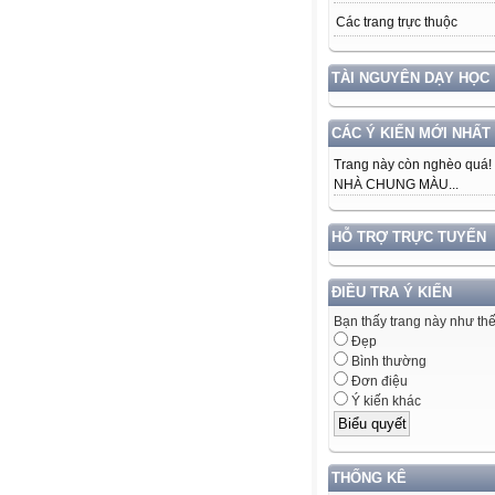
Các trang trực thuộc
TÀI NGUYÊN DẠY HỌC
CÁC Ý KIẾN MỚI NHẤT
Trang này còn nghèo quá!
NHÀ CHUNG MÀU...
HỖ TRỢ TRỰC TUYẾN
ĐIỀU TRA Ý KIẾN
Bạn thấy trang này như th
Đẹp
Bình thường
Đơn điệu
Ý kiến khác
THỐNG KÊ