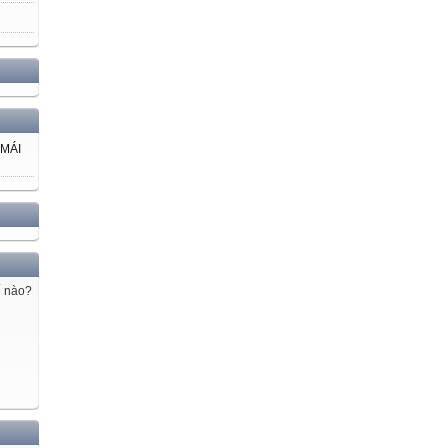
 MÁI
ế nào?