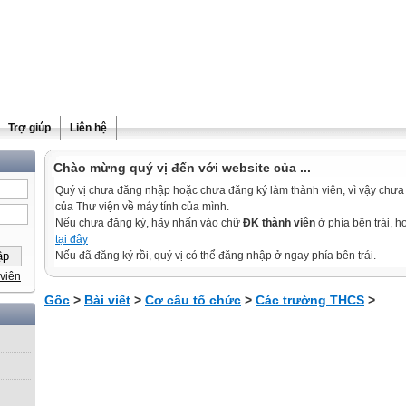
Trợ giúp
Liên hệ
Chào mừng quý vị đến với website của ...
Quý vị chưa đăng nhập hoặc chưa đăng ký làm thành viên, vì vậy chưa th
của Thư viện về máy tính của mình.
Nếu chưa đăng ký, hãy nhấn vào chữ
ĐK thành viên
ở phía bên trái, 
tại đây
Nếu đã đăng ký rồi, quý vị có thể đăng nhập ở ngay phía bên trái.
viên
Gốc
>
Bài viết
>
Cơ cấu tổ chức
>
Các trường THCS
>