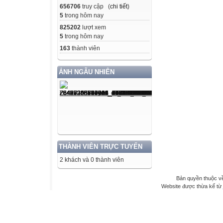
656706
truy cập (
chi tiết
)
5
trong hôm nay
825202
lượt xem
5
trong hôm nay
163
thành viên
ẢNH NGẪU NHIÊN
THÀNH VIÊN TRỰC TUYẾN
2 khách và 0 thành viên
Bản quyền thuộc 
Website được thừa kế từ