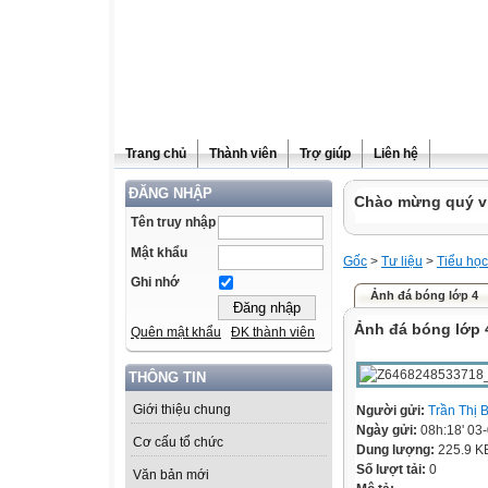
Trang chủ
Thành viên
Trợ giúp
Liên hệ
ĐĂNG NHẬP
Chào mừng quý vị 
Tên truy nhập
Mật khẩu
Gốc
>
Tư liệu
>
Tiểu học
Ghi nhớ
Ảnh đá bóng lớp 4
Ảnh đá bóng lớp 
Quên mật khẩu
ĐK thành viên
THÔNG TIN
Giới thiệu chung
Người gửi:
Trần Thị 
Ngày gửi:
08h:18' 03
Cơ cấu tổ chức
Dung lượng:
225.9 K
Số lượt tải:
0
Văn bản mới