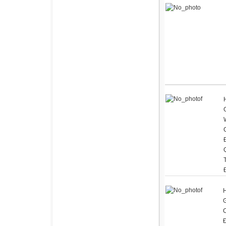
H
G
Đ