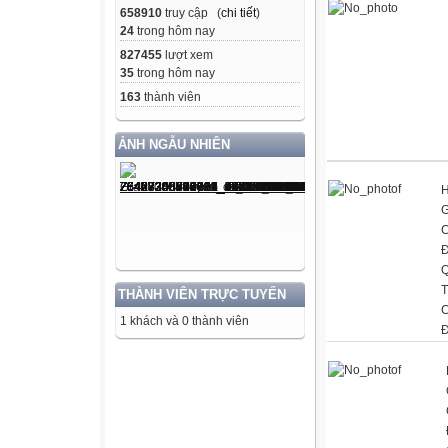
658910
truy cập (
chi tiết
)
24
trong hôm nay
827455
lượt xem
35
trong hôm nay
163
thành viên
ẢNH NGẪU NHIÊN
H
G
C
Đ
Q
T
THÀNH VIÊN TRỰC TUYẾN
C
1 khách và 0 thành viên
Đ