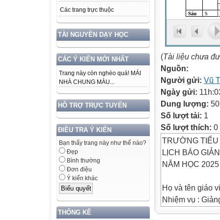
Các trang trực thuộc
TÀI NGUYÊN DẠY HỌC
(
Tài liệu chưa đ
CÁC Ý KIẾN MỚI NHẤT
Nguồn:
Trang này còn nghèo quá! MÁI
Người gửi:
Vũ T
NHÀ CHUNG MÀU...
Ngày gửi:
11h:0
Dung lượng:
50
HỖ TRỢ TRỰC TUYẾN
Số lượt tải:
1
Số lượt thích:
0
ĐIỀU TRA Ý KIẾN
TRƯỜNG TIỂU
Bạn thấy trang này như thế nào?
LỊCH BÁO GIẢNG
Đẹp
Bình thường
NĂM HỌC 2025 
Đơn điệu
Ý kiến khác
Họ và tên giáo v
Nhiệm vụ : Giản
THỐNG KÊ