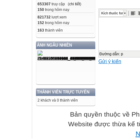
Thứ/
653307
truy cập (
chi tiết
)
Ngày
150
trong hôm nay
Kích thước font
821732
lượt xem
152
trong hôm nay
Buổ
163
thành viên
i
ẢNH NGẪU NHIÊN
Tiết Lớp
Đường dẫn
:
p
Gửi ý kiến
Tên bài học
S
C
THÀNH VIÊN TRỰC TUYẾN
Hai
2 khách và 0 thành viên
23/3
Bản quyền thuộc về P
S
Website được thừa kế 
Ba
N
24/3