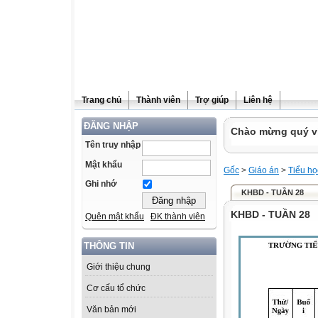
Trang chủ
Thành viên
Trợ giúp
Liên hệ
ĐĂNG NHẬP
Chào mừng quý vị 
Tên truy nhập
Mật khẩu
Gốc
>
Giáo án
>
Tiểu họ
Ghi nhớ
KHBD - TUẦN 28
KHBD - TUẦN 28
Quên mật khẩu
ĐK thành viên
THÔNG TIN
Giới thiệu chung
Cơ cấu tổ chức
Văn bản mới